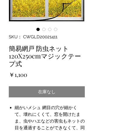
SKU： CWGLD20021411
簡易網戸 防虫ネット
120X250cmマジックテー
プ式
価
￥1,100
格
在庫なし
細かいメシュ 網目の穴が細かく
て、壊れにくくて、窓を開けたま
ま、虫やハエなどの害虫もネットの
目を通過することができなくて、同