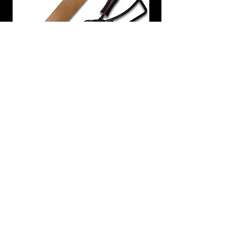
炭トング 薪ばさみ 火バサミ
在庫なし
友吉屋
info@tomoyoshi.ltd