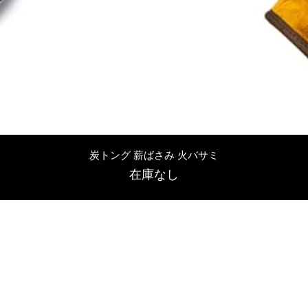
クイックビュー
炭トング 薪ばさみ 火バサミ
在庫なし
友吉屋
info@tomoyoshi.ltd
0488715448
0485016207
埼玉県さいたま市中央区新中里5-1-7シャレード北浦和101