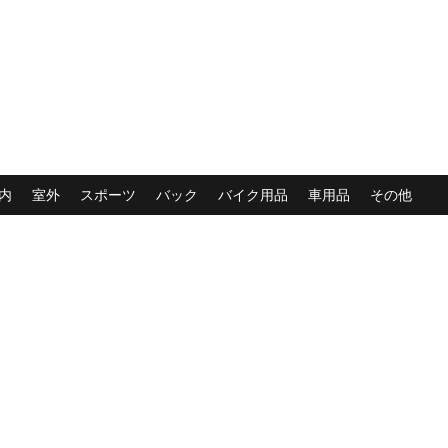
内
室外
スポーツ
バック
バイク用品
車用品
その他