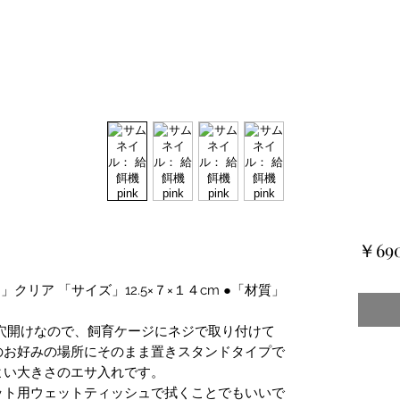
￥69
」クリア 「サイズ」12.5×７×１４cm ●「材質」
穴開けなので、飼育ケージにネジで取り付けて
のお好みの場所にそのまま置きスタンドタイプで
よい大きさのエサ入れです。
ット用ウェットティッシュで拭くことでもいいで