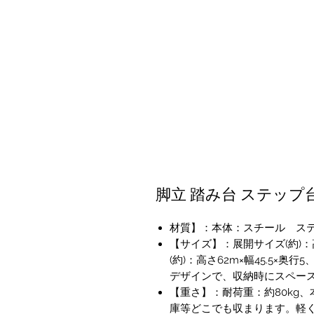
脚立 踏み台 ステップ台
材質】：本体：スチール ス
【サイズ】：展開サイズ(約)：高
(約)：高さ62m×幅45.5×奥行
デザインで、収納時にスペー
【重さ】：耐荷重：約80kg、
庫等どこでも収まります。軽