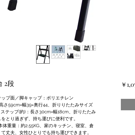
 2段
￥1,0
テップ面／脚キャップ：ポリエチレン
さ59cm×幅39×奥行44、折りりたたみサイズ
5、ステップ(約)：長さ30cm×幅18cm、折りたたみ
スをとり過ぎず、持ち運びに便利です。
本体重量：約2.55KG、家のキッチン、寝室、倉
くて丈夫、女性ひとりでも持ち運びできます。