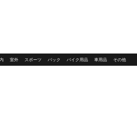
内
室外
スポーツ
バック
バイク用品
車用品
その他