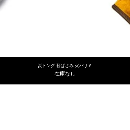
クイックビュー
炭トング 薪ばさみ 火バサミ
在庫なし
友吉屋
info@tomoyoshi.ltd
0488715448
0485016207
埼玉県さいたま市中央区新中里5-1-7シャレード北浦和101