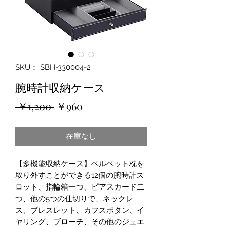
SKU： SBH-330004-2
腕時計収納ケース
通
セ
 ￥1,200 
￥960
常
ー
在庫なし
価
ル
格
価
【多機能収納ケース】ベルベット枕を
格
取り外すことができる12個の腕時計ス
ロット、指輪箱一つ、ピアスカード二
つ、他の5つの仕切りで、ネックレ
ス、ブレスレット、カフスボタン、イ
ヤリング、ブローチ、その他のジュエ