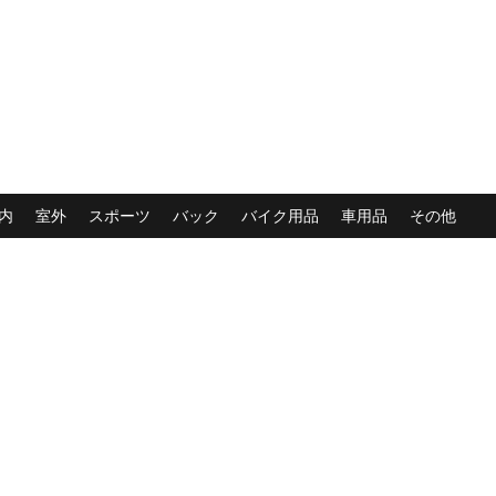
内
室外
スポーツ
バック
バイク用品
車用品
その他