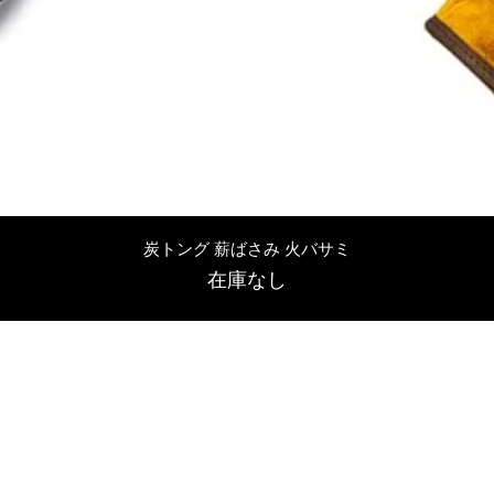
クイックビュー
炭トング 薪ばさみ 火バサミ
在庫なし
友吉屋
info@tomoyoshi.ltd
0488715448
0485016207
埼玉県さいたま市中央区新中里5-1-7シャレード北浦和101