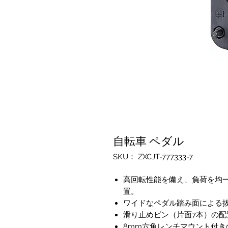
自転車 ペダル
SKU： ZXCJT-777333-7
高回転性能を備え、負荷を均
置。
ワイドなペダル踏み面による
滑り止めピン（片面7本）の
8mm六角レンチマウント付