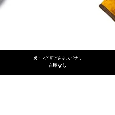
クイックビュー
炭トング 薪ばさみ 火バサミ
在庫なし
友吉屋
info@tomoyoshi.ltd
0488715448
0485016207
埼玉県さいたま市中央区新中里5-1-7シャレード北浦和101