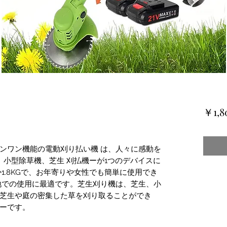
￥1,8
ンワン機能の電動刈り払い機 は、人々に感動を
、小型除草機、芝生 刈払機ーが1つのデバイスに
1.8KGで、お年寄りや女性でも簡単に使用でき
地での使用に最適です。芝生刈り機は、芝生、小
芝生や庭の密集した草を刈り取ることができ
ーです。