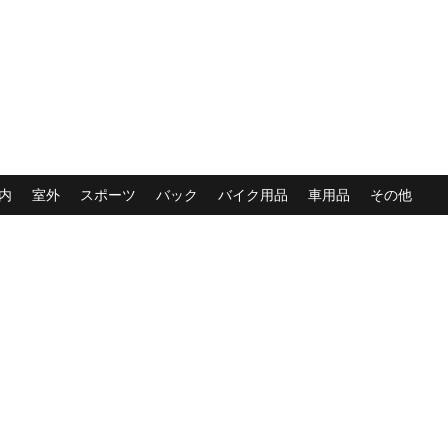
内
室外
スポーツ
バック
バイク用品
車用品
その他