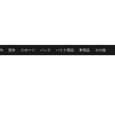
内
室外
スポーツ
バック
バイク用品
車用品
その他