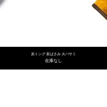
クイックビュー
炭トング 薪ばさみ 火バサミ
在庫なし
友吉屋
info@tomoyoshi.ltd
0488715448
0485016207
埼玉県さいたま市中央区新中里5-1-7シャレード北浦和101