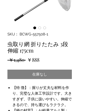
SKU： BCWG-557508-1
虫取り網 折りたたみ 3段
伸縮 175cm
通
セ
 ￥1,480 
￥888
常
ー
在庫なし
価
ル
格
価
【特 徴】：握りが丈夫な材料を作
格
り、完璧な人体工学設計です。大き
すぎず、子供に扱いやすい。伸縮で
きるので、持ち運びもラクラク。
【柄の材質】：A1軽量アルミ製：