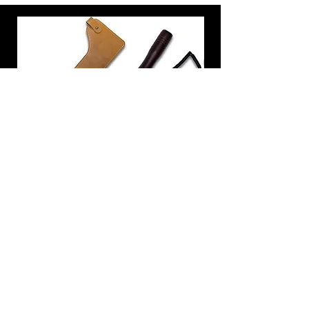
炭トング 薪ばさみ 火バサミ
在庫なし
友吉屋