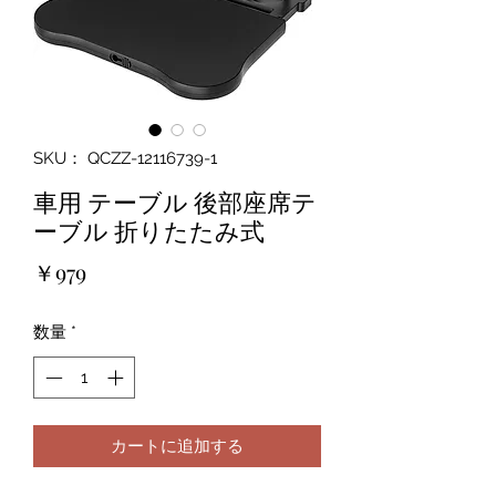
SKU： QCZZ-12116739-1
車用 テーブル 後部座席テ
ーブル 折りたたみ式
価
￥979
格
数量
*
カートに追加する