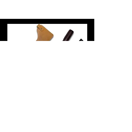
炭トング 薪ばさみ 火バサミ
在庫なし