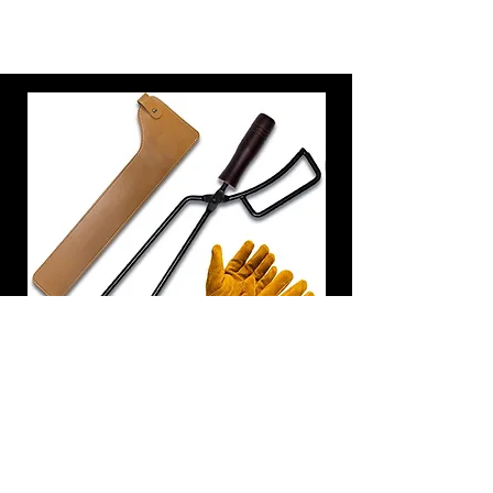
炭トング 薪ばさみ 火バサミ
在庫なし