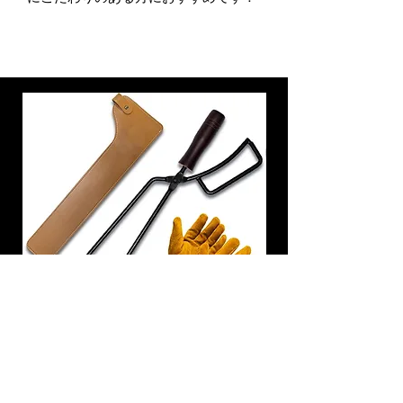
炭トング 薪ばさみ 火バサミ
在庫なし