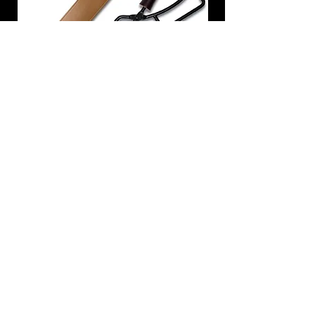
炭トング 薪ばさみ 火バサミ
在庫なし
友吉屋
info@tomoyoshi.ltd
0488715448