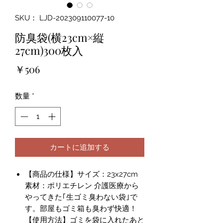
SKU： LJD-202309110077-10
防臭袋(横23cm×縦
27cm)300枚入
価
￥506
格
数量
*
カートに追加する
【商品の仕様】サイズ：23x27cm
素材：ポリエチレン 介護医療から
やってきた｢生ゴミ臭わない袋｣で
す。部屋もゴミ箱も臭わず快適！
【使用方法】ゴミを袋に入れたあと