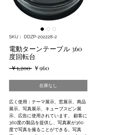
SKU： DDZP-202228-2
電動ターンテーブル 360
度回転台
通
セ
 ￥1,200 
￥960
常
ー
在庫なし
価
ル
格
価
広く使用：テーマ展示、窓展示、商品
格
展示、写真展示、キューブスピン展
示、広告に使用されています。 顧客に
360度の製品を提供し、写真家が360
度で写真を撮ることができる。写真