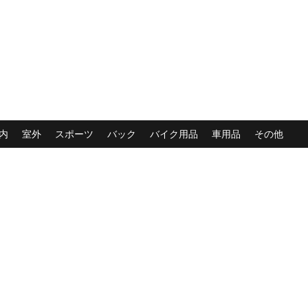
内
室外
スポーツ
バック
バイク用品
車用品
その他