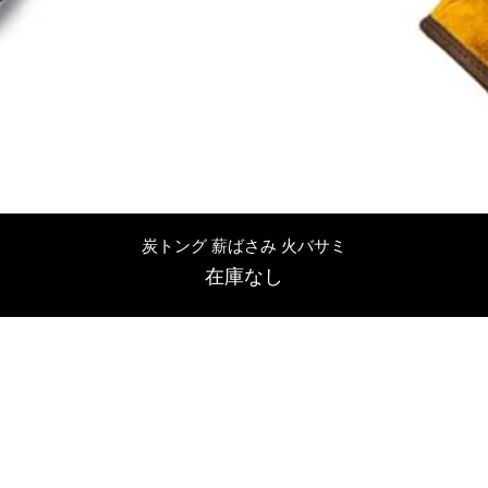
クイックビュー
炭トング 薪ばさみ 火バサミ
在庫なし
友吉屋
info@tomoyoshi.ltd
0488715448
0485016207
埼玉県さいたま市中央区新中里5-1-7シャレード北浦和101