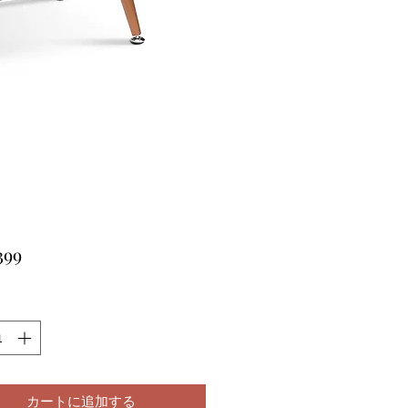
価
399
格
カートに追加する