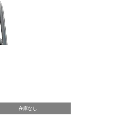
価
格
在庫なし