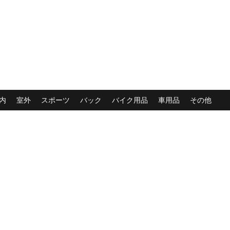
内
室外
スポーツ
バック
バイク用品
車用品
その他