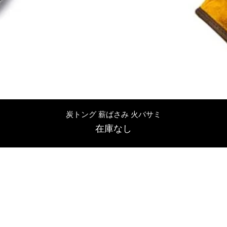
クイックビュー
炭トング 薪ばさみ 火バサミ
在庫なし
友吉屋
info@tomoyoshi.ltd
0488715448
0485016207
埼玉県さいたま市中央区新中里5-1-7シャレード北浦和101