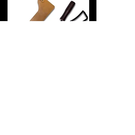
炭トング 薪ばさみ 火バサミ
在庫なし
友吉屋