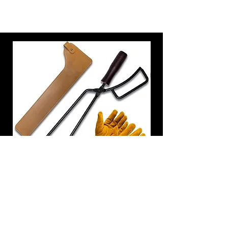
炭トング 薪ばさみ 火バサミ
在庫なし