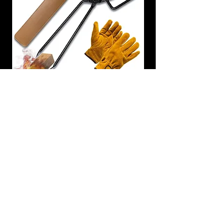
炭トング 薪ばさみ 火バサミ
在庫なし
友吉屋
info@tomoyoshi.ltd
0488715448