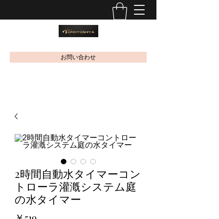
お問い合わせ
2時間自動水タイマーコン
トローラ灌漑システム庭
の水タイマー
価
￥519