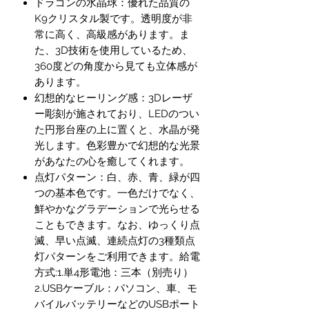
ドラゴンの水晶球：優れた品質の
K9クリスタル製です。透明度が非
常に高く、高級感があります。ま
た、3D技術を使用しているため、
360度どの角度から見ても立体感が
あります。
幻想的なヒーリング感：3Dレーザ
ー彫刻が施されており、LEDのつい
た円形台座の上に置くと、水晶が発
光します。色彩豊かで幻想的な光景
があなたの心を癒してくれます。
点灯パターン：白、赤、青、緑が四
つの基本色です。一色だけでなく、
鮮やかなグラデーションで光らせる
こともできます。なお、ゆっくり点
滅、早い点滅、連続点灯の3種類点
灯パターンをご利用できます。給電
方式:1.単4形電池：三本（別売り）
2.USBケーブル：パソコン、車、モ
バイルバッテリーなどのUSBポート