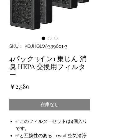
SKU： KQJHQLW-339601-3
4パック 3イン1 集じん 消
臭 HEPA 交換用フィルタ
ー
価
￥2,580
格
在庫なし
✅このフィルターセットは4個入り
です。
✅と互換性のある Levoit 空気清浄