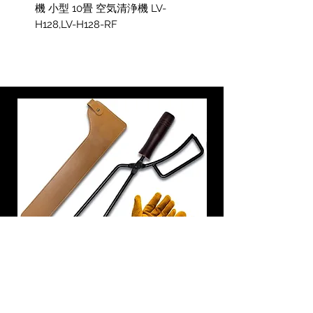
機 小型 10畳 空気清浄機 LV-
H128,LV-H128-RF
炭トング 薪ばさみ 火バサミ