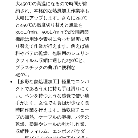
大450℃の高温になるので時間が節
約され、本格的な熱風加工作業率も
大幅にアップします。さらに250℃
と450℃の温度切り替えと風量を
300L/min、500L/minで2段階調節
機能は用途や素材に合った温度に切
り替えて作業が行えます。例えば塗
料やパテの乾燥、包装用のシュリン
クフィルム収縮に適した250℃と、
ブラスチックの曲げに便利な
450℃。
【多彩な熱処理加工】軽量でコンパ
クトであるうえに持ち手は滑りにく
い。ペンを持つような感覚で使い勝
手がよく、女性でも負担が少なく長
時間作業を行えます。熱収縮チュー
ブの加熱、ケーブルの溶接、パテの
乾燥、塗装やシールの剥がし作業、
収縮性フィルム、エンボスパウダ