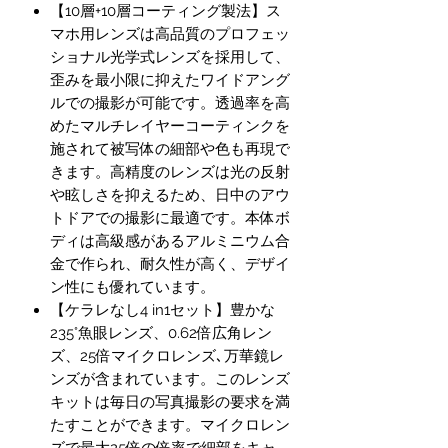
【10層+10層コーティング製法】ス
マホ用レンズは高品質のプロフェッ
ショナル光学式レンズを採用して、
歪みを最小限に抑えたワイドアング
ルでの撮影が可能です。透過率を高
めたマルチレイヤーコーティンクを
施されて被写体の細部や色も再現で
きます。高精度のレンズは光の反射
や眩しさを抑えるため、日中のアウ
トドアでの撮影に最適です。本体ボ
ディは高級感があるアルミニウム合
金で作られ、耐久性が高く、デザイ
ン性にも優れています。
【ケラレなし4 in1セット】豊かな
235°魚眼レンズ、0.62倍広角レン
ズ、25倍マイクロレンズ､万華鏡レ
ンズが含まれています。このレンズ
キットは毎日の写真撮影の要求を満
たすことができます。マイクロレン