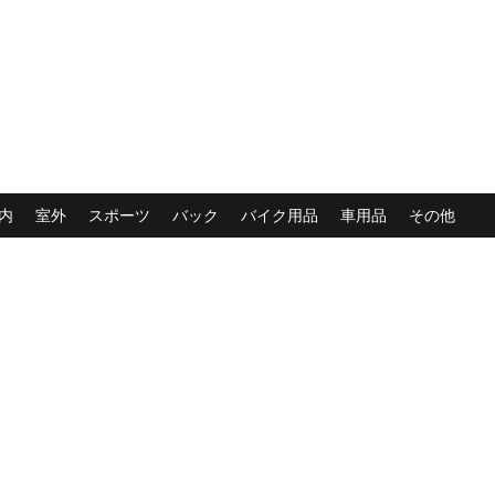
内
室外
スポーツ
バック
バイク用品
車用品
その他