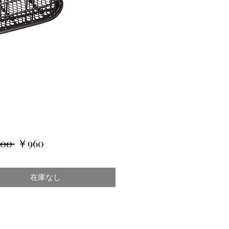
通
セ
600 
￥960
常
ー
価
ル
在庫なし
格
価
格