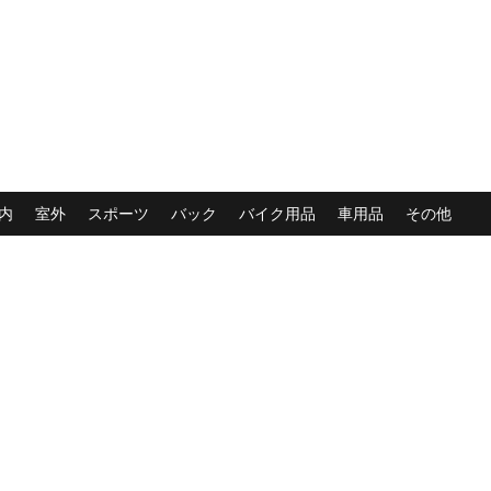
内
室外
スポーツ
バック
バイク用品
車用品
その他