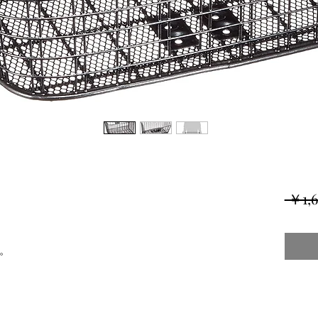
 ￥1,
。