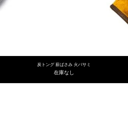
クイックビュー
炭トング 薪ばさみ 火バサミ
在庫なし
友吉屋
info@tomoyoshi.ltd
0488715448
0485016207
埼玉県さいたま市中央区新中里5-1-7シャレード北浦和101