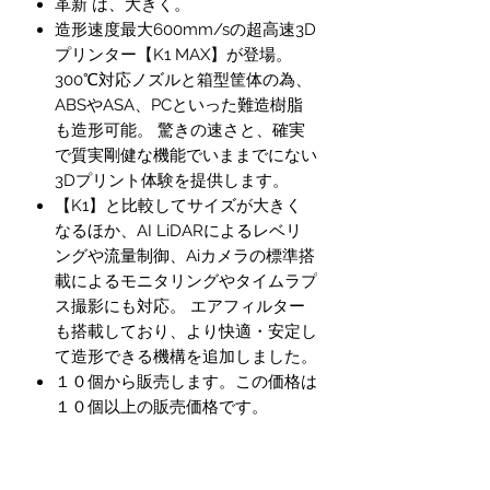
革新 は、大きく。
造形速度最大600mm/sの超高速3D
プリンター【K1 MAX】が登場。
300℃対応ノズルと箱型筐体の為、
ABSやASA、PCといった難造樹脂
も造形可能。 驚きの速さと、確実
で質実剛健な機能でいままでにない
3Dプリント体験を提供します。
【K1】と比較してサイズが大きく
なるほか、AI LiDARによるレベリ
ングや流量制御、Aiカメラの標準搭
載によるモニタリングやタイムラプ
ス撮影にも対応。 エアフィルター
も搭載しており、より快適・安定し
て造形できる機構を追加しました。
１０個から販売します。この価格は
１０個以上の販売価格です。