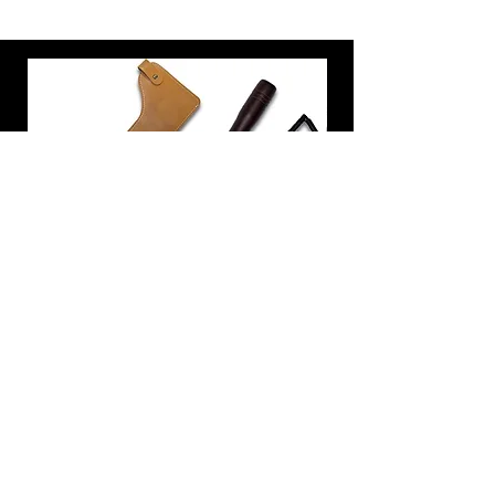
炭トング 薪ばさみ 火バサミ
在庫なし