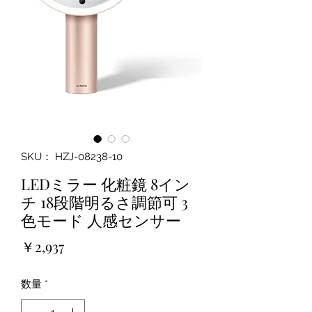
SKU： HZJ-08238-10
LEDミラー 化粧鏡 8イン
チ 18段階明るさ調節可 3
色モード 人感センサー
価
￥2,937
格
数量
*