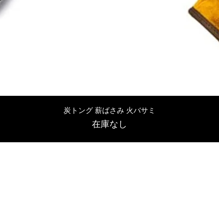
クイックビュー
炭トング 薪ばさみ 火バサミ
在庫なし
友吉屋
info@tomoyoshi.ltd
0488715448
0485016207
埼玉県さいたま市中央区新中里5-1-7シャレード北浦和101