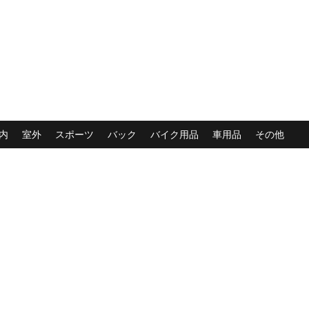
内
室外
スポーツ
バック
バイク用品
車用品
その他