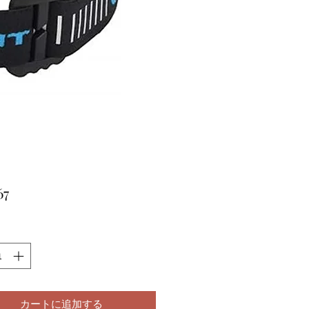
価
67
格
カートに追加する