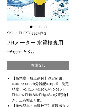
SKU： PHCSY-335748-3
PHメーター 水質検査用
通
セ
 ￥950 
￥855
常
ー
在庫なし
価
ル
格
価
【高精度・校正剤付】測定範囲：
格
0.00~14.00pH(分解能0.01pH)、測定
精度：+0. 01pH(@20℃)/±0.02pH、
PH4.01/PH6.86/PH9.18の校正剤付
き、三点校正可能。
【操作簡単・自動校正】電源ボタン