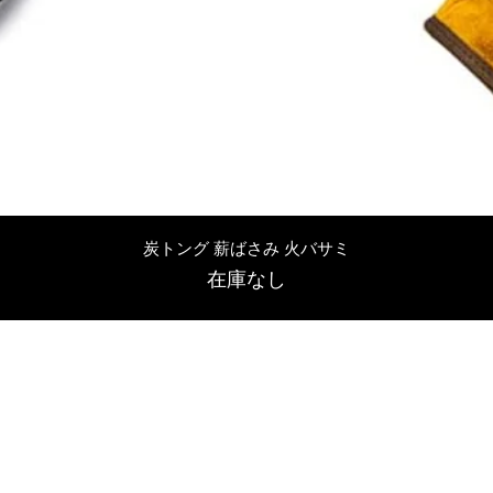
クイックビュー
炭トング 薪ばさみ 火バサミ
在庫なし
友吉屋
info@tomoyoshi.ltd
0488715448
0485016207
埼玉県さいたま市中央区新中里5-1-7シャレード北浦和101