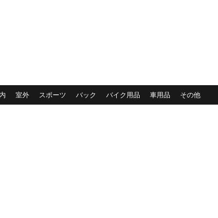
内
室外
スポーツ
バック
バイク用品
車用品
その他