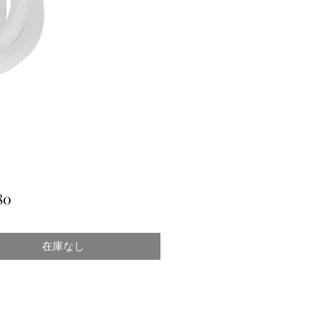
価
80
格
在庫なし