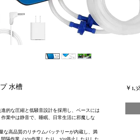
プ 水槽
￥1,3
先進的な圧縮と低騒音設計を採用し、ベースには
。作業中は静音で、睡眠、日常生活に邪魔しな
大容量な高品質のリチウムバッテリーが内蔵し、満
間隔作業（10s作業したり、10s停止したりした