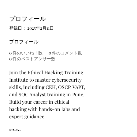
プロフィール
登録日： 2025年2月11日
プロフィール
0
件のいいね！数
0
件のコメント数
0
件のベストアンサー数
Join the Ethical Hacking Training 
Institute to master cybersecurity 
skills, including CEH, OSCP, VAPT, 
and SOC Analyst training in Pune. 
Build your career in ethical 
hacking with hands-on labs and 
expert guidance.
Visit:- 