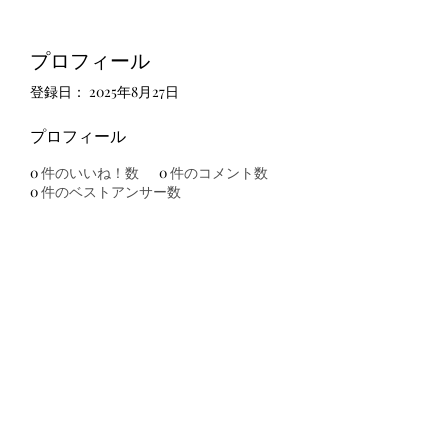
プロフィール
登録日： 2025年8月27日
プロフィール
0
件のいいね！数
0
件のコメント数
0
件のベストアンサー数
友吉屋
info@tomoyoshi.ltd
0488715448
0485016207
埼玉県さいたま市中央区新中里5-1-7シャレード