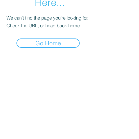
Here...
We can’t find the page you’re looking for.
Check the URL, or head back home.
Go Home
友吉屋
info@tomoyoshi.ltd
0488715448
0485016207
埼玉県さいたま市中央区新中里5-1-7シャレード
北浦和101