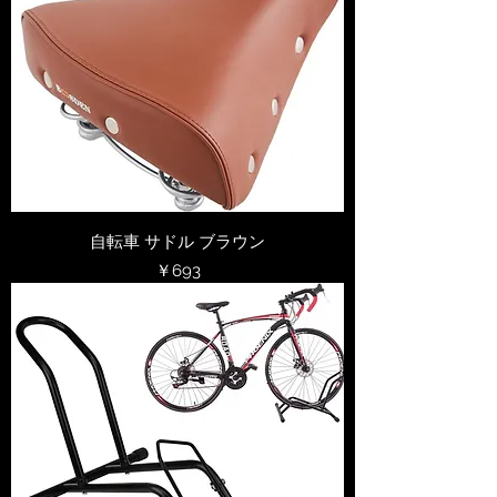
自転車 サドル ブラウン
価格
￥693