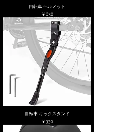
自転車 ヘルメット
価格
￥638
自転車 キックスタンド
価格
￥330