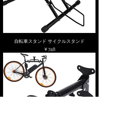
自転車スタンド サイクルスタンド
価格
￥748