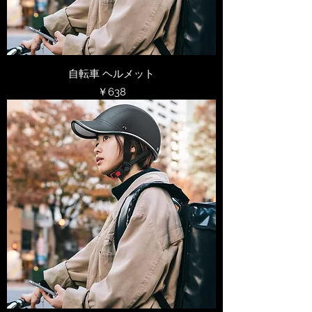
自転車 ヘルメット
価格
￥638