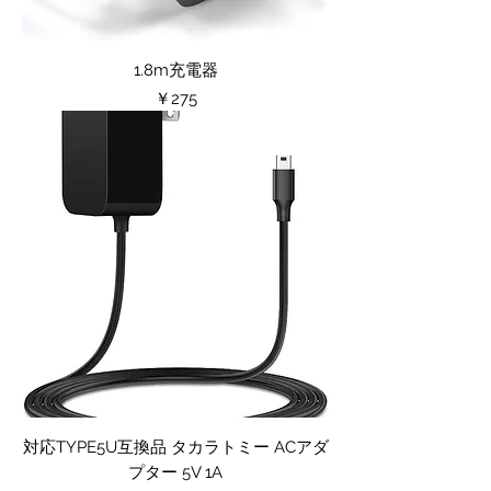
1.8m充電器
価格
￥275
対応TYPE5U互換品 タカラトミー ACアダ
プター 5V 1A