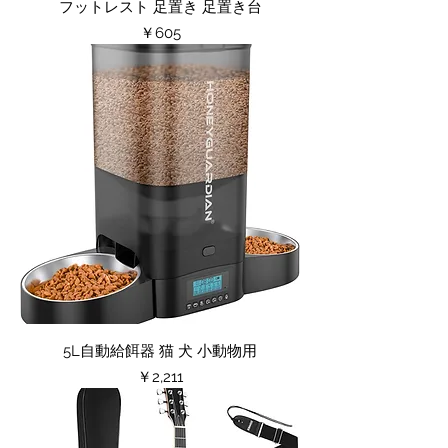
フットレスト 足置き 足置き台
価格
￥605
5L自動給餌器 猫 犬 小動物用
価格
￥2,211