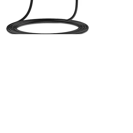
変換アダプターAC-DC 2A 33W
価格
￥275
もっと見る