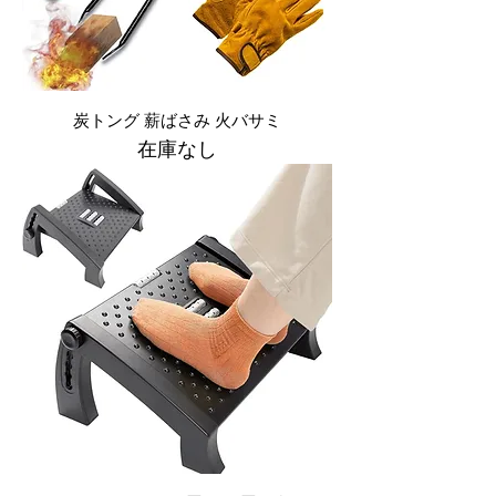
炭トング 薪ばさみ 火バサミ
在庫なし