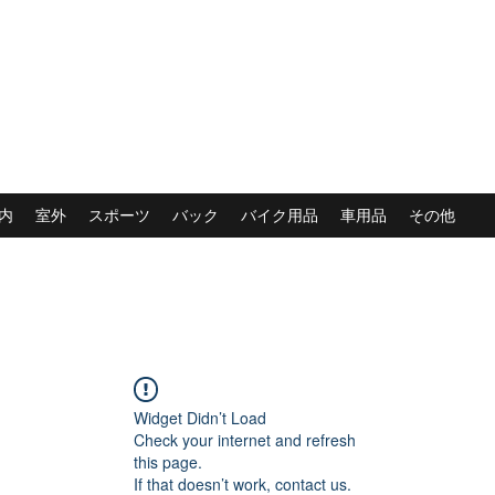
内
室外
スポーツ
バック
バイク用品
車用品
その他
Widget Didn’t Load
Check your internet and refresh
this page.
If that doesn’t work, contact us.