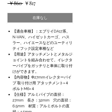
通
セ
 ￥860 
￥817
常
ー
在庫なし
価
ル
格
価
【適合車種】：エブリイDA17系、
格
N-VAN、ハイゼットカーゴ、ハス
ラー、ハイエースなどのユーティリ
ティフック設定車種など
【用途】アタッチメントとメタルジ
ョイントを組み合わせて、イレクタ
ーパイプをガッチリと車体に取り付
けができます。
【内容物】Φ27mmイレクターパイ
プ 取り付け用 アタッチメント×４
ボルトM6×４
【仕様】アルミパイプの直径：
27mm 長さ：32mm 穴の直径：
6.5mm 材質：アルミボルトの直
径：4.5mm