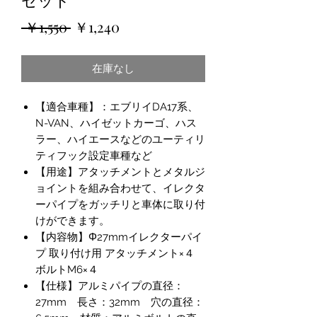
通
セ
 ￥1,550 
￥1,240
常
ー
在庫なし
価
ル
格
価
【適合車種】：エブリイDA17系、
格
N-VAN、ハイゼットカーゴ、ハス
ラー、ハイエースなどのユーティリ
ティフック設定車種など
【用途】アタッチメントとメタルジ
ョイントを組み合わせて、イレクタ
ーパイプをガッチリと車体に取り付
けができます。
【内容物】Φ27mmイレクターパイ
プ 取り付け用 アタッチメント×４
ボルトM6×４
【仕様】アルミパイプの直径：
27mm 長さ：32mm 穴の直径：