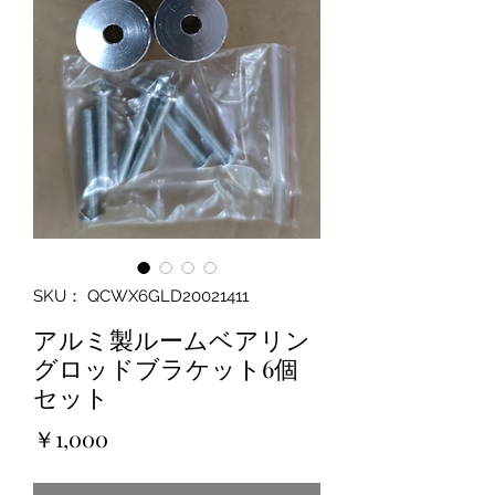
SKU： QCWX6GLD20021411
アルミ製ルームベアリン
グロッドブラケット6個
セット
価
￥1,000
格