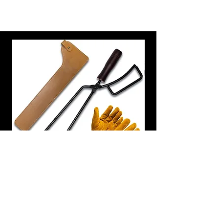
炭トング 薪ばさみ 火バサミ
在庫なし