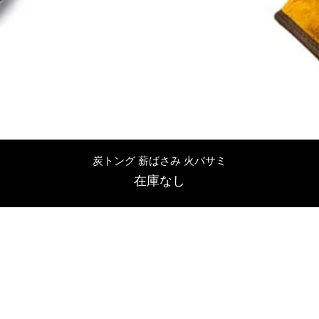
クイックビュー
炭トング 薪ばさみ 火バサミ
在庫なし
友吉屋
info@tomoyoshi.ltd
0488715448
0485016207
埼玉県さいたま市中央区新中里5-1-7シャレード北浦和101