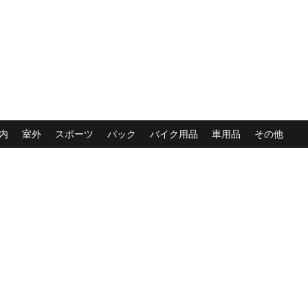
内
室外
スポーツ
バック
バイク用品
車用品
その他