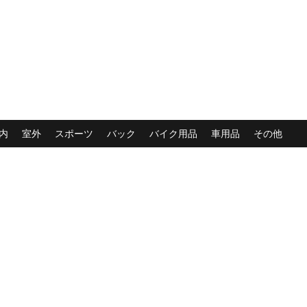
内
室外
スポーツ
バック
バイク用品
車用品
その他