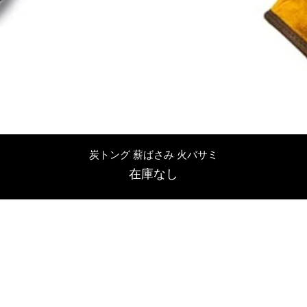
クイックビュー
炭トング 薪ばさみ 火バサミ
在庫なし
友吉屋
info@tomoyoshi.ltd
0488715448
0485016207
埼玉県さいたま市中央区新中里5-1-7シャレード北浦和101