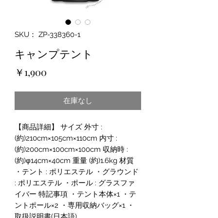
SKU： ZP-338360-1
キャンプテント
価
￥1,900
格
在庫なし
【商品詳細】 サイズ 外寸 :
(約)210cm×105cm×110cm 内寸 :
(約)200cm×100cm×100cm 収納時 :
(約)φ14cm×40cm 重量 (約)1.6kg 材質
・テント : ポリエステル ・グラウンド
: ポリエステル ・ポール : グラスファ
イバー 特記事項 ・テント本体×1 ・テ
ントポール×2 ・専用収納バッグ×1 ・
取扱説明書(日本語) 。