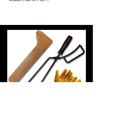
炭トング 薪ばさみ 火バサミ
在庫なし