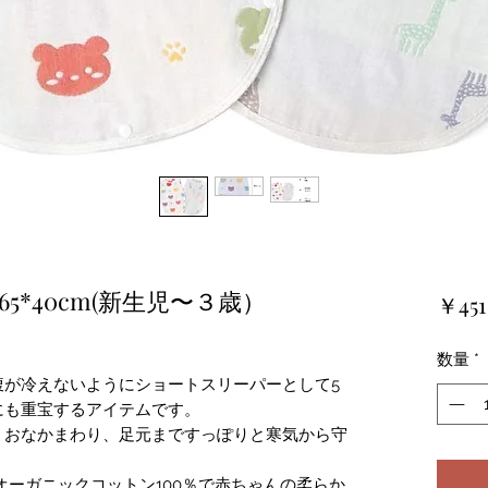
65*40cm(新生児〜３歳）
￥451
数量
*
腹が冷えないようにショートスリーパーとして5
にも重宝するアイテムです。
、おなかまわり、足元まですっぽりと寒気から守
オーガニックコットン100％で赤ちゃんの柔らか