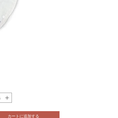
価
格
カートに追加する