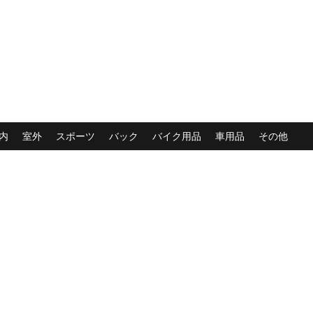
内
室外
スポーツ
バック
バイク用品
車用品
その他