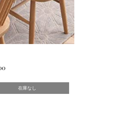
価
00
格
在庫なし