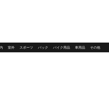
内
室外
スポーツ
バック
バイク用品
車用品
その他