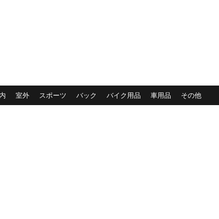
内
室外
スポーツ
バック
バイク用品
車用品
その他