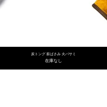
クイックビュー
炭トング 薪ばさみ 火バサミ
在庫なし
友吉屋
info@tomoyoshi.ltd
0488715448
0485016207
埼玉県さいたま市中央区新中里5-1-7シャレード北浦和101