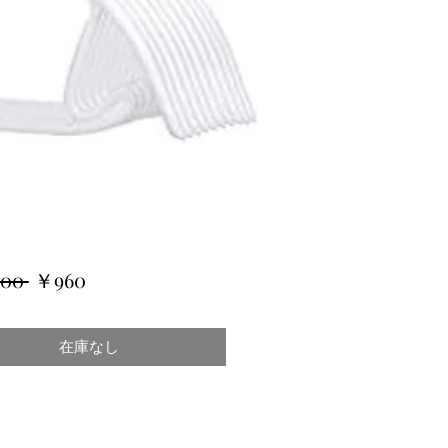
通
セ
200 
￥960
常
ー
価
ル
在庫なし
格
価
格