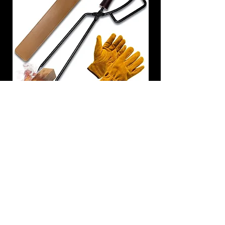
炭トング 薪ばさみ 火バサミ
在庫なし
友吉屋
info@tomoyoshi.ltd
0488715448