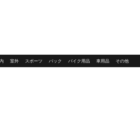
内
室外
スポーツ
バック
バイク用品
車用品
その他