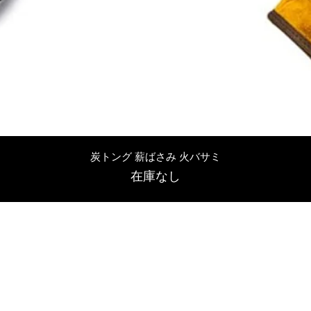
クイックビュー
炭トング 薪ばさみ 火バサミ
在庫なし
友吉屋
info@tomoyoshi.ltd
0488715448
0485016207
埼玉県さいたま市中央区新中里5-1-7シャレード北浦和101