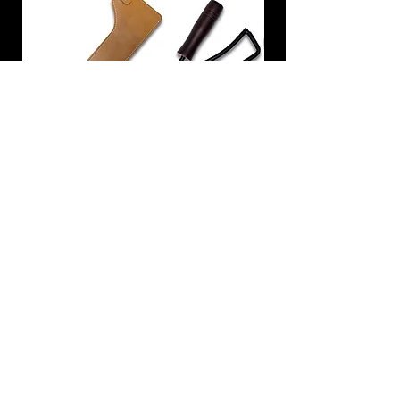
炭トング 薪ばさみ 火バサミ
在庫なし
友吉屋