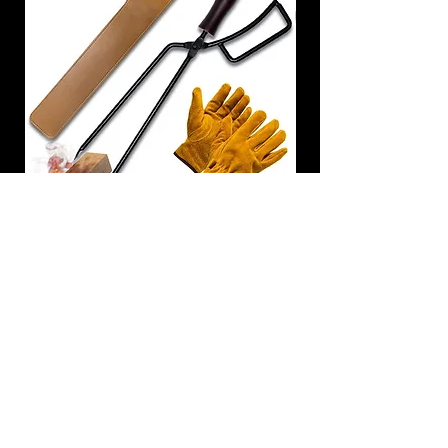
炭トング 薪ばさみ 火バサミ
在庫なし
友吉屋
info@tomoyoshi.ltd